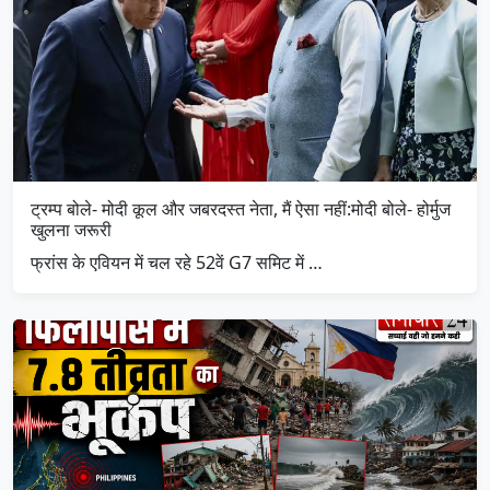
ट्रम्प बोले- मोदी कूल और जबरदस्त नेता, मैं ऐसा नहीं:मोदी बोले- होर्मुज
खुलना जरूरी
फ्रांस के एवियन में चल रहे 52वें G7 समिट में …